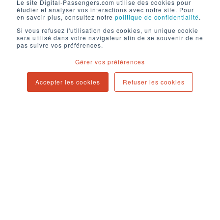
Le site Digital-Passengers.com utilise des cookies pour
étudier et analyser vos interactions avec notre site. Pour
internet
en savoir plus, consultez notre
politique de confidentialité
.
Si vous refusez l'utilisation des cookies, un unique cookie
Diversifier l’audience
cible au delà de la
sera utilisé dans votre navigateur afin de se souvenir de ne
clientèle
pas suivre vos préférences.
Gérer vos préférences
Aboral piscines
Réduire le coût
de
conversion
Accepter les cookies
Refuser les cookies
Augmenter le chiffre
d’affaires
Vendre les produits avec les
meilleures
marges