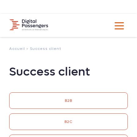
Accueil >
Success client
Success client
B2B
B2C