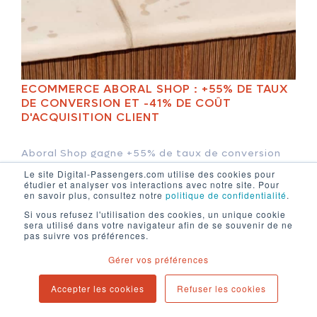
ECOMMERCE ABORAL SHOP : +55% DE TAUX
DE CONVERSION ET -41% DE COÛT
D'ACQUISITION CLIENT
Aboral Shop gagne +55% de taux de conversion
et diminue de -41% le coût d'acquisition client
Le site Digital-Passengers.com utilise des cookies pour
pour la vente en ligne de produits de piscine
étudier et analyser vos interactions avec notre site. Pour
en savoir plus, consultez notre
politique de confidentialité
.
Si vous refusez l'utilisation des cookies, un unique cookie
sera utilisé dans votre navigateur afin de se souvenir de ne
pas suivre vos préférences.
Gérer vos préférences
Accepter les cookies
Refuser les cookies