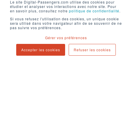
Embarquez avec nous
Le site Digital-Passengers.com utilise des cookies pour
étudier et analyser vos interactions avec notre site. Pour
en savoir plus, consultez notre
politique de confidentialité
.
Si vous refusez l'utilisation des cookies, un unique cookie
sera utilisé dans votre navigateur afin de se souvenir de ne
pas suivre vos préférences.
Discutons de votre projet ensemble pour
savoir
Gérer vos préférences
comment nous pouvons vous aider.
Accepter les cookies
Refuser les cookies
CONTACT