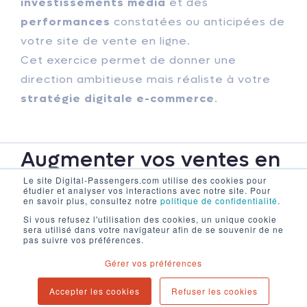
investissements média
et des
performances
constatées ou anticipées de
votre site de vente en ligne.
Cet exercice permet de donner une
direction ambitieuse mais réaliste à votre
stratégie digitale e-commerce
.
Augmenter vos ventes en
ligne
Le site Digital-Passengers.com utilise des cookies pour
étudier et analyser vos interactions avec notre site. Pour
en savoir plus, consultez notre
politique de confidentialité
.
Si vous refusez l'utilisation des cookies, un unique cookie
sera utilisé dans votre navigateur afin de se souvenir de ne
Notre équipe vous accompagne par ailleurs
pas suivre vos préférences.
dans l’animation et le pilotage au quotidien
Gérer vos préférences
de votre
activité de vente
et assure pour
Accepter les cookies
Refuser les cookies
vous ou avec vos équipes la gestion et le