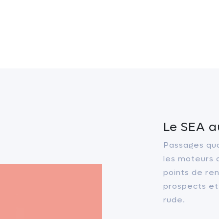
Le SEA a
Passages qua
les moteurs 
points de re
prospects et
rude.