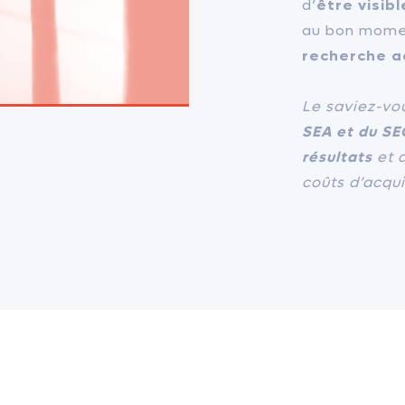
d’
être visib
au bon momen
recherche a
Le saviez-vo
SEA et du SE
résultats
et a
coûts d’acqui