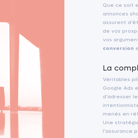
Que ce soit 
annonces sho
assurent d’êt
de vos prosp
vos argument
conversion
e
La compl
Véritables pil
Google Ads
e
d’adresser l
intentionnist
menés en ré
Une
stratég
l’assurance 