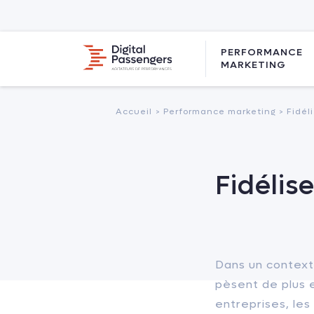
PERFORMANCE
MARKETING
Accueil
> Performance marketing >
Fidél
Fidélis
Dans un contexte
pèsent de plus e
entreprises, le