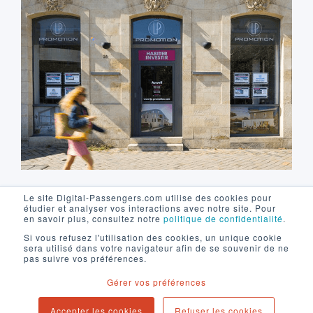
Le site Digital-Passengers.com utilise des cookies pour
En 2018, suite à l'entrée en vigueur de la loi
étudier et analyser vos interactions avec notre site. Pour
en savoir plus, consultez notre
politique de confidentialité
.
sur la protection des données (RGPD) le
Si vous refusez l'utilisation des cookies, un unique cookie
Groupe immobilier LP Promotion a dû retirer
sera utilisé dans votre navigateur afin de se souvenir de ne
pas suivre vos préférences.
de sa base de données des milliers
d'adresses email. Pour compenser cette
Gérer vos préférences
perte, il a été demandé en 2019 à l'agence
Accepter les cookies
Refuser les cookies