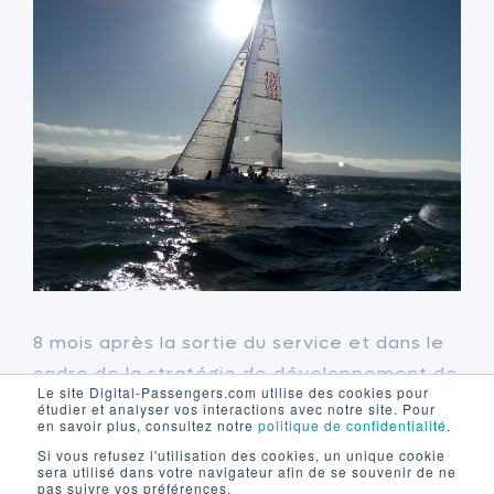
8 mois après la sortie du service et dans le
cadre de la stratégie de développement de
Le site Digital-Passengers.com utilise des cookies pour
Sailorz, il a fallu accélérer rapidement
étudier et analyser vos interactions avec notre site. Pour
en savoir plus, consultez notre
politique de confidentialité
.
l’acquisition de nouveaux abonnés tout en
Si vous refusez l'utilisation des cookies, un unique cookie
maîtrisant un
coût d’acquisition
client pour
sera utilisé dans votre navigateur afin de se souvenir de ne
pas suivre vos préférences.