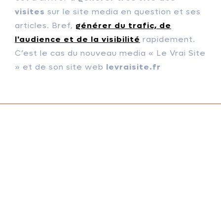
visites
sur le site media en question et ses
articles. Bref,
générer du trafic, de
l'audience et de la visibilité
rapidement.
C’est le cas du nouveau media « Le Vrai Site
» et de son site web
levraisite.fr