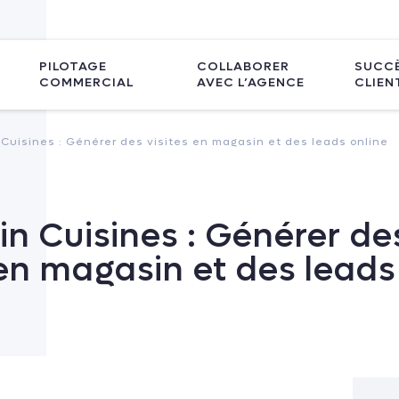
PILOTAGE
COLLABORER
SUCC
COMMERCIAL
AVEC L’AGENCE
CLIEN
 Cuisines : Générer des visites en magasin et des leads online
in Cuisines : Générer de
 en magasin et des leads