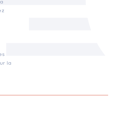
la
ez
es
ur la