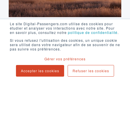
Le site Digital-Passengers.com utilise des cookies pour
étudier et analyser vos interactions avec notre site. Pour
Conscient du potentiel que recèle le digital,
en savoir plus, consultez notre
politique de confidentialité
.
y compris dans le secteur industriel,
Si vous refusez l'utilisation des cookies, un unique cookie
sera utilisé dans votre navigateur afin de se souvenir de ne
Christophe Lepaysan a senti l’opportunité
pas suivre vos préférences.
de prendre une place encore peu exploitée
Gérer vos préférences
par ses concurrents et a fait appel à
l’agence Digital Passengers pour
Accepter les cookies
Refuser les cookies
développer la visibilité d’Epsiline en ligne
mais surtout construire un socle
de
génération de leads
efficace et pérenne
depuis son site.